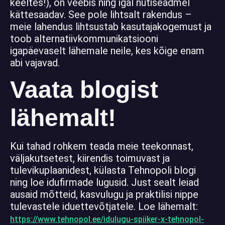
keeltes!), on veebis ning igal nutiseadmel
kättesaadav. See pole lihtsalt rakendus –
meie lahendus lihtsustab kasutajakogemust ja
toob alternatiivkommunikatsiooni
igapäevaselt lähemale neile, kes kõige enam
abi vajavad.
Vaata blogist
lähemalt!
Kui tahad rohkem teada meie teekonnast,
väljakutsetest, kiirendis toimuvast ja
tulevikuplaanidest, külasta Tehnopoli blogi
ning loe idufirmade lugusid. Just sealt leiad
ausaid mõtteid, kasvulugu ja praktilisi nippe
tulevastele iduettevõtjatele. Loe lähemalt:
https://www.tehnopol.ee/idulugu-spiiker-x-tehnopol-