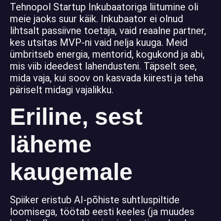
Tehnopol Startup Inkubaatoriga liitumine oli
meie jaoks suur käik. Inkubaator ei olnud
lihtsalt passiivne toetaja, vaid reaalne partner,
kes utsitas MVP-ni vaid nelja kuuga. Meid
ümbritseb energia, mentorid, kogukond ja abi,
mis viib ideedest lahendusteni. Täpselt see,
mida vaja, kui soov on kasvada kiiresti ja teha
päriselt midagi vajalikku.
Eriline, sest
läheme
kaugemale
Spiiker eristub AI-põhiste suhtluspiltide
loomisega, töötab eesti keeles (ja muudes