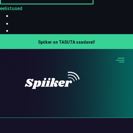
eelistused
Spiiker on TASUTA saadaval!