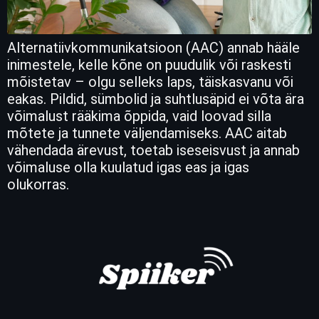
Alternatiivkommunikatsioon (AAC) annab hääle
inimestele, kelle kõne on puudulik või raskesti
mõistetav – olgu selleks laps, täiskasvanu või
eakas. Pildid, sümbolid ja suhtlusäpid ei võta ära
võimalust rääkima õppida, vaid loovad silla
mõtete ja tunnete väljendamiseks. AAC aitab
vähendada ärevust, toetab iseseisvust ja annab
võimaluse olla kuulatud igas eas ja igas
olukorras.