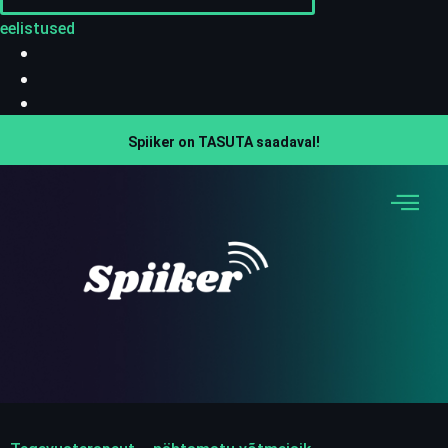
eelistused
Spiiker on TASUTA saadaval!