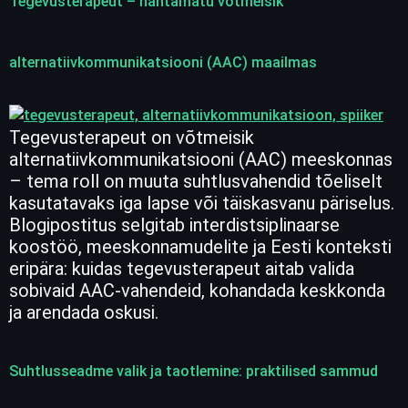
Tegevusterapeut – nähtamatu võtmeisik
alternatiivkommunikatsiooni (AAC) maailmas
Tegevusterapeut on võtmeisik
alternatiivkommunikatsiooni (AAC) meeskonnas
– tema roll on muuta suhtlusvahendid tõeliselt
kasutatavaks iga lapse või täiskasvanu päriselus.
Blogipostitus selgitab interdistsiplinaarse
koostöö, meeskonnamudelite ja Eesti konteksti
eripära: kuidas tegevusterapeut aitab valida
sobivaid AAC-vahendeid, kohandada keskkonda
ja arendada oskusi.
Suhtlusseadme valik ja taotlemine: praktilised sammud